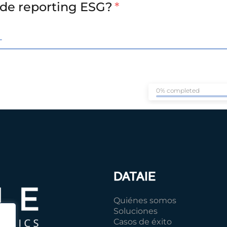
 de reporting ESG?
*
0% completed
DATAIE
Quiénes somos
Soluciones
Casos de éxito