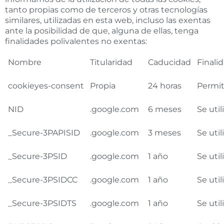
tanto propias como de terceros y otras tecnologías
similares, utilizadas en esta web, incluso las exentas
ante la posibilidad de que, alguna de ellas, tenga
finalidades polivalentes no exentas:
Nombre
Titularidad
Caducidad
Finali
cookieyes-consent
Propia
24 horas
Permit
NID
.google.com
6 meses
Se util
_Secure-3PAPISID
.google.com
3 meses
Se uti
_Secure-3PSID
.google.com
1 año
Se uti
_Secure-3PSIDCC
.google.com
1 año
Se uti
_Secure-3PSIDTS
.google.com
1 año
Se uti